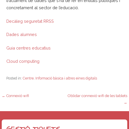
tractament de dades que s’ha de fer en entitats públiques i
concretament al sector de l’educació.
Decàleg seguretat RRSS
Dades alumnes
Guia centres educatius
Cloud computing
Posted in:
Centre
,
Informació bàsica i altres eines digitals
Navegació
← Connexió wifi
Oblidar connexió wifi de les tablets
→
d'entrades